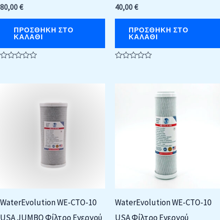
80,00
€
40,00
€
ΠΡΟΣΘΉΚΗ ΣΤΟ
ΠΡΟΣΘΉΚΗ ΣΤΟ
ΚΑΛΆΘΙ
ΚΑΛΆΘΙ
Βαθμολογήθηκε
Βαθμολογήθηκε
με
με
0
0
από
από
5
5
WaterEvolution WE-CTO-10
WaterEvolution WE-CTO-10
USA JUMBO Φίλτρο Ενεργού
USA Φίλτρο Ενεργού