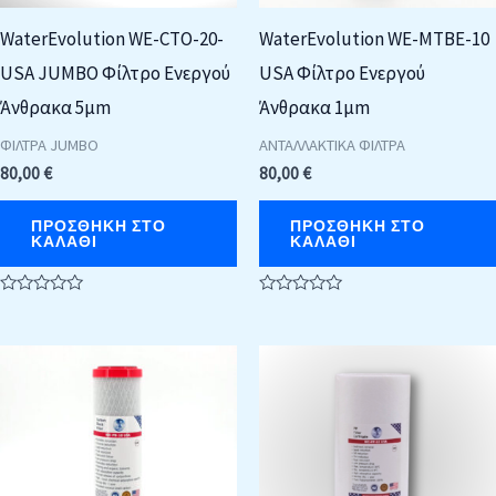
WaterEvolution WE-CTO-20-
WaterEvolution WE-MTBE-10
USA JUMBO Φίλτρο Ενεργού
USA Φίλτρο Ενεργού
Άνθρακα 5μm
Άνθρακα 1μm
ΦΙΛΤΡΑ JUMBO
ΑΝΤΑΛΛΑΚΤΙΚΑ ΦΙΛΤΡΑ
80,00
€
80,00
€
ΠΡΟΣΘΉΚΗ ΣΤΟ
ΠΡΟΣΘΉΚΗ ΣΤΟ
ΚΑΛΆΘΙ
ΚΑΛΆΘΙ
Βαθμολογήθηκε
Βαθμολογήθηκε
με
με
0
0
από
από
5
5