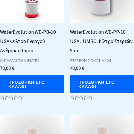
WaterEvolution WE-PB-10
WaterEvolution WE-PP-10
USA Φίλτρο Ενεργού
USA JUMBO Φίλτρο Στερεών
Άνθρακα 0.5μm
5μm
ΑΝΤΑΛΛΑΚΤΙΚΑ ΦΙΛΤΡΑ
ΣΤΕΡΕΩΝ ΣΩΜΑΤΙΔΙΩΝ
70,00
€
40,00
€
ΠΡΟΣΘΉΚΗ ΣΤΟ
ΠΡΟΣΘΉΚΗ ΣΤΟ
ΚΑΛΆΘΙ
ΚΑΛΆΘΙ
Βαθμολογήθηκε
Βαθμολογήθηκε
με
με
0
0
από
από
5
5