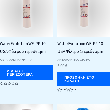
WaterEvolution WE-PP-10
WaterEvolution WE-PP-10
USA Φίλτρο Στερεών 1μm
USA Φίλτρο Στερεών 5μm
ΑΝΤΑΛΛΑΚΤΙΚΑ ΦΙΛΤΡΑ
ΑΝΤΑΛΛΑΚΤΙΚΑ ΦΙΛΤΡΑ
5,00
€
ΔΙΑΒΆΣΤΕ
ΠΕΡΙΣΣΌΤΕΡΑ
ΠΡΟΣΘΉΚΗ ΣΤΟ
ΚΑΛΆΘΙ
Βαθμολογήθηκε
με
Βαθμολογήθηκε
0
με
από
0
5
από
5