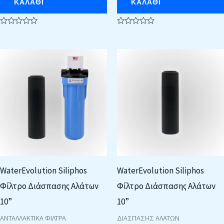
ΚΑΛΆΘΙ
ΚΑΛΆΘΙ
Βαθμολογήθηκε
Βαθμολογήθηκε
με
με
0
0
από
από
5
5
WaterEvolution Siliphos
WaterEvolution Siliphos
Φίλτρο Διάσπασης Αλάτων
Φίλτρο Διάσπασης Αλάτων
10”
10”
ΑΝΤΑΛΛΑΚΤΙΚΑ ΦΙΛΤΡΑ
ΔΙΑΣΠΑΣΗΣ ΑΛΑΤΩΝ