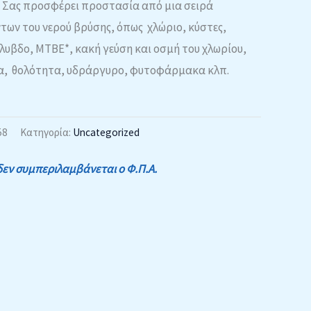
. Σας προσφέρει προστασία από μια σειρά
ων του νερού βρύσης, όπως χλώριο, κύστες,
λυβδο, MTBE*, κακή γεύση και οσμή του χλωρίου,
μα, θολότητα, υδράργυρο, φυτοφάρμακα κλπ.
58
Κατηγορία:
Uncategorized
δεν συμπεριλαμβάνεται ο Φ.Π.Α.