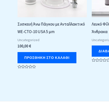
Συσκευή Άνω Πάγκου με Ανταλλακτικό
Λευκό Φί
WE-CTO-10 USA 5 μm
Άνθρακα
Uncategorized
Uncategori
100,00
€
ΔΙΑΒ
ΠΡΟΣΘΉΚΗ ΣΤΟ ΚΑΛΆΘΙ
Βαθμολογή
με
Βαθμολογήθηκε
0
με
από
0
5
από
5