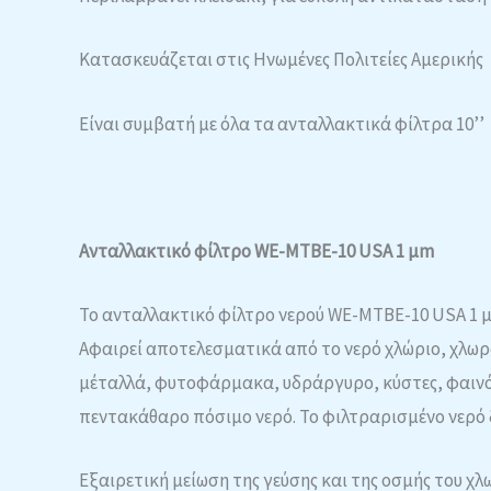
Κατασκευάζεται στις Ηνωμένες Πολιτείες Αμερικής
Είναι συμβατή με όλα τα ανταλλακτικά φίλτρα 10’’
Ανταλλακτικό φίλτρο WE-MTBE-10 USA 1 μm
Το ανταλλακτικό φίλτρο νερού WE-MTBE-10 USA 1 
Αφαιρεί αποτελεσματικά από το νερό χλώριο, χλωρα
μέταλλά, φυτοφάρμακα, υδράργυρο, κύστες, φαινόλ
πεντακάθαρο πόσιμο νερό. Το φιλτραρισμένο νερό δ
Εξαιρετική μείωση της γεύσης και της οσμής του χλω