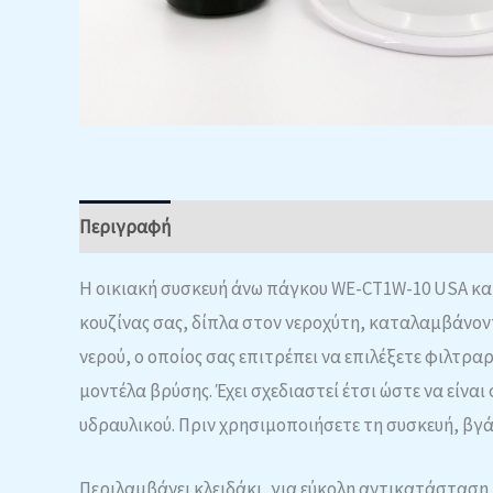
Περιγραφή
Επιπλέον πληροφορίες
Η οικιακή συσκευή άνω πάγκου WE-CT1W-10 USA κα
κουζίνας σας, δίπλα στον νεροχύτη, καταλαμβάνοντ
νερού, o οποίος σας επιτρέπει να επιλέξετε φιλτρ
μοντέλα βρύσης. Έχει σχεδιαστεί έτσι ώστε να είνα
υδραυλικού. Πριν χρησιμοποιήσετε τη συσκευή, βγά
Περιλαμβάνει κλειδάκι, για εύκολη αντικατάσταση