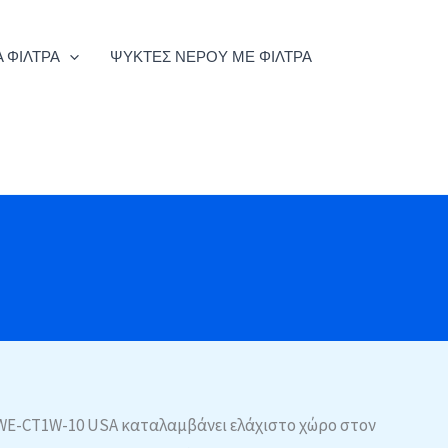
 ΦΊΛΤΡΑ
ΨΎΚΤΕΣ ΝΕΡΟΎ ΜΕ ΦΊΛΤΡΑ
WE-CT1W-10 USA καταλαμβάνει ελάχιστο χώρο στον