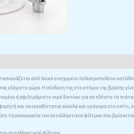
τασκευάζεται από λευκό ενισχυμένο πολυπροπυλένιο κατάλλη
ας ελάχιστο χώρο. Η σύνδεση της στο στόμιο της βρύσης γίν
αρισμένο ή αφιλτράριστο νερό δικτύου για να πλένετε τα πιά
ι φορητή και να εγκαθίσταται εύκολα και γρήγορα στο σπίτι,
λτε τη συσκευασία του ανταλλακτικού φίλτρου που βρίσκεται
 του ανταλλακτικού φίλτρου