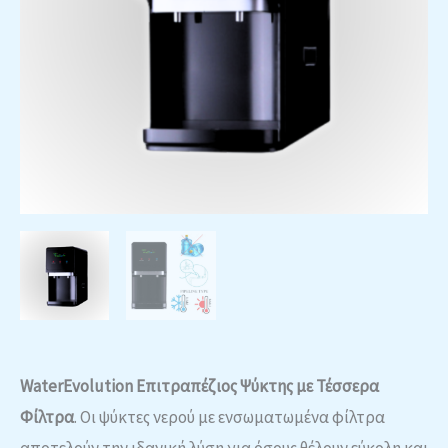
WaterEvolution Επιτραπέζιος Ψύκτης με Τέσσερα
Φίλτρα
. Οι ψύκτες νερού με ενσωματωμένα φίλτρα
αποτελούν την ιδανική λύση για όσους θέλουν εύκολη και